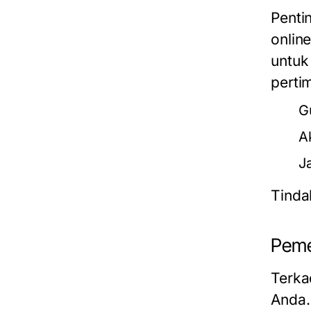
Penti
onlin
untuk
perti
G
A
J
Tinda
Peme
Terka
Anda.