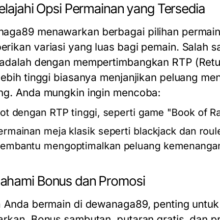
elajahi Opsi Permainan yang Tersedia
aga89 menawarkan berbagai pilihan permainan
rikan variasi yang luas bagi pemain. Salah s
 adalah dengan mempertimbangkan RTP (Retur
lebih tinggi biasanya menjanjikan peluang me
ng. Anda mungkin ingin mencoba:
lot dengan RTP tinggi, seperti game "Book of Ra
ermainan meja klasik seperti blackjack dan roule
embantu mengoptimalkan peluang kemenanga
hami Bonus dan Promosi
a Anda bermain di dewanaga89, penting unt
arkan. Bonus sambutan, putaran gratis, dan p