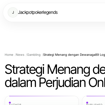
Jackpotpokerlegends
J
Home
News
Gambling
Strategi Menang 
dalam Perjudian On
AUTHOR
PUBLISHED