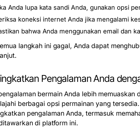
ika Anda lupa kata sandi Anda, gunakan opsi pem
eriksa koneksi internet Anda jika mengalami ke
astikan bahwa Anda menggunakan email dan kat
semua langkah ini gagal, Anda dapat menghub
lanjut.
ingkatkan Pengalaman Anda deng
pengalaman bermain Anda lebih memuaskan d
lajahi berbagai opsi permainan yang tersedia.
gkatkan pengalaman Anda, termasuk memah
itawarkan di platform ini.