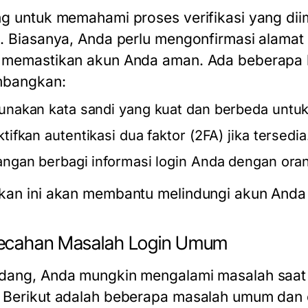
ng untuk memahami proses verifikasi yang dii
e. Biasanya, Anda perlu mengonfirmasi alama
 memastikan akun Anda aman. Ada beberapa 
mbangkan:
unakan kata sandi yang kuat dan berbeda untuk
ktifkan autentikasi dua faktor (2FA) jika tersedia
angan berbagi informasi login Anda dengan oran
kan ini akan membantu melindungi akun Anda
cahan Masalah Login Umum
dang, Anda mungkin mengalami masalah saa
 Berikut adalah beberapa masalah umum dan 