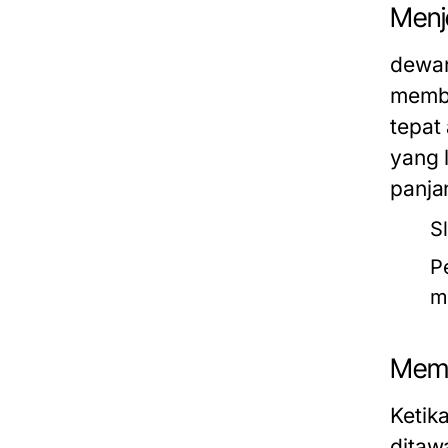
Menj
dewan
membe
tepat
yang 
panja
S
P
m
Mema
Ketik
ditaw