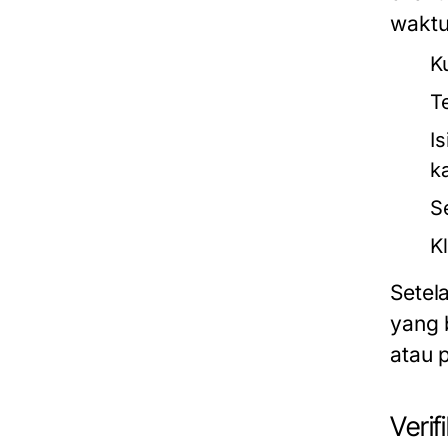
waktu
K
T
I
k
S
K
Setel
yang 
atau 
Veri