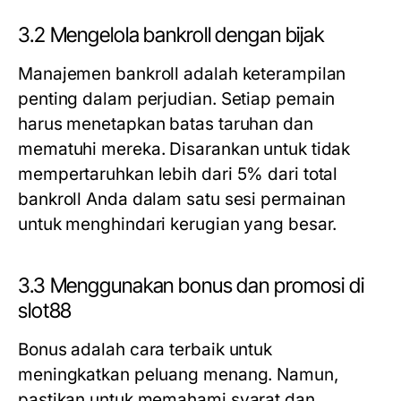
3.2 Mengelola bankroll dengan bijak
Manajemen bankroll adalah keterampilan
penting dalam perjudian. Setiap pemain
harus menetapkan batas taruhan dan
mematuhi mereka. Disarankan untuk tidak
mempertaruhkan lebih dari 5% dari total
bankroll Anda dalam satu sesi permainan
untuk menghindari kerugian yang besar.
3.3 Menggunakan bonus dan promosi di
slot88
Bonus adalah cara terbaik untuk
meningkatkan peluang menang. Namun,
pastikan untuk memahami syarat dan