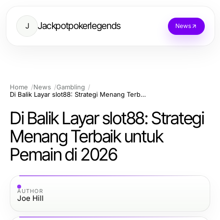
Jackpotpokerlegends
J
News
Home
News
Gambling
Di Balik Layar slot88: Strategi Menang Terbaik untuk Pemain di 2026
Di Balik Layar slot88: Strategi
Menang Terbaik untuk
Pemain di 2026
AUTHOR
Joe Hill