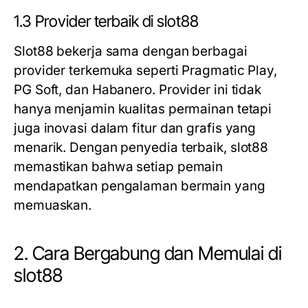
1.3 Provider terbaik di slot88
Slot88 bekerja sama dengan berbagai
provider terkemuka seperti Pragmatic Play,
PG Soft, dan Habanero. Provider ini tidak
hanya menjamin kualitas permainan tetapi
juga inovasi dalam fitur dan grafis yang
menarik. Dengan penyedia terbaik, slot88
memastikan bahwa setiap pemain
mendapatkan pengalaman bermain yang
memuaskan.
2. Cara Bergabung dan Memulai di
slot88