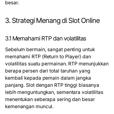
besar.
3. Strategi Menang di Slot Online
3.1 Memahami RTP dan volatilitas
Sebelum bermain, sangat penting untuk
memahami RTP (Return to Player) dan
volatilitas suatu permainan. RTP menunjukkan
berapa persen dari total taruhan yang
kembali kepada pemain dalam jangka
panjang. Slot dengan RTP tinggi biasanya
lebih menguntungkan, sementara volatilitas
menentukan seberapa sering dan besar
kemenangan muncul.