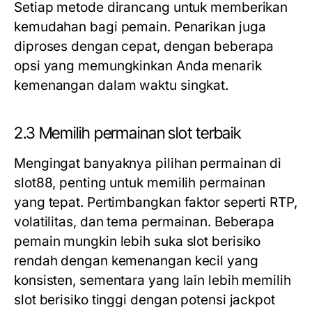
Setiap metode dirancang untuk memberikan
kemudahan bagi pemain. Penarikan juga
diproses dengan cepat, dengan beberapa
opsi yang memungkinkan Anda menarik
kemenangan dalam waktu singkat.
2.3 Memilih permainan slot terbaik
Mengingat banyaknya pilihan permainan di
slot88, penting untuk memilih permainan
yang tepat. Pertimbangkan faktor seperti RTP,
volatilitas, dan tema permainan. Beberapa
pemain mungkin lebih suka slot berisiko
rendah dengan kemenangan kecil yang
konsisten, sementara yang lain lebih memilih
slot berisiko tinggi dengan potensi jackpot