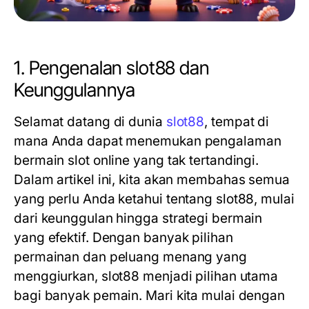
1. Pengenalan slot88 dan
Keunggulannya
Selamat datang di dunia
slot88
, tempat di
mana Anda dapat menemukan pengalaman
bermain slot online yang tak tertandingi.
Dalam artikel ini, kita akan membahas semua
yang perlu Anda ketahui tentang slot88, mulai
dari keunggulan hingga strategi bermain
yang efektif. Dengan banyak pilihan
permainan dan peluang menang yang
menggiurkan, slot88 menjadi pilihan utama
bagi banyak pemain. Mari kita mulai dengan