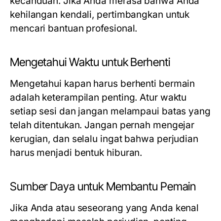
kecanduan. Jika Anda merasa bahwa Anda
kehilangan kendali, pertimbangkan untuk
mencari bantuan profesional.
Mengetahui Waktu untuk Berhenti
Mengetahui kapan harus berhenti bermain
adalah keterampilan penting. Atur waktu
setiap sesi dan jangan melampaui batas yang
telah ditentukan. Jangan pernah mengejar
kerugian, dan selalu ingat bahwa perjudian
harus menjadi bentuk hiburan.
Sumber Daya untuk Membantu Pemain
Jika Anda atau seseorang yang Anda kenal