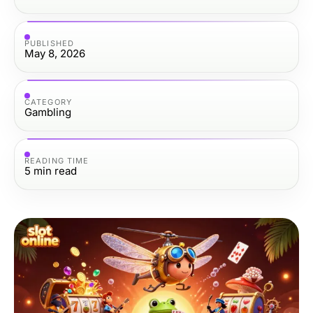
PUBLISHED
May 8, 2026
CATEGORY
Gambling
READING TIME
5
min read