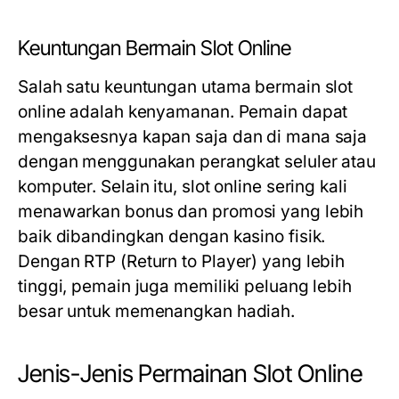
Keuntungan Bermain Slot Online
Salah satu keuntungan utama bermain slot
online adalah kenyamanan. Pemain dapat
mengaksesnya kapan saja dan di mana saja
dengan menggunakan perangkat seluler atau
komputer. Selain itu, slot online sering kali
menawarkan bonus dan promosi yang lebih
baik dibandingkan dengan kasino fisik.
Dengan RTP (Return to Player) yang lebih
tinggi, pemain juga memiliki peluang lebih
besar untuk memenangkan hadiah.
Jenis-Jenis Permainan Slot Online