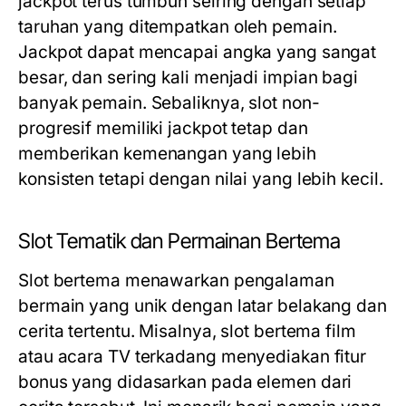
jackpot terus tumbuh seiring dengan setiap
taruhan yang ditempatkan oleh pemain.
Jackpot dapat mencapai angka yang sangat
besar, dan sering kali menjadi impian bagi
banyak pemain. Sebaliknya, slot non-
progresif memiliki jackpot tetap dan
memberikan kemenangan yang lebih
konsisten tetapi dengan nilai yang lebih kecil.
Slot Tematik dan Permainan Bertema
Slot bertema menawarkan pengalaman
bermain yang unik dengan latar belakang dan
cerita tertentu. Misalnya, slot bertema film
atau acara TV terkadang menyediakan fitur
bonus yang didasarkan pada elemen dari