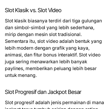
Slot Klasik vs. Slot Video
Slot klasik biasanya terdiri dari tiga gulungan
dan simbol-simbol yang lebih sederhana,
mirip dengan mesin slot tradisional.
Sementara itu, slot video adalah bentuk yang
lebih modern dengan grafik yang kaya,
animasi, dan fitur bonus interaktif. Slot video
juga sering menawarkan lebih banyak
paylines, memberikan peluang lebih besar
untuk menang.
Slot Progresif dan Jackpot Besar
Slot progresif adalah jenis permainan di mana