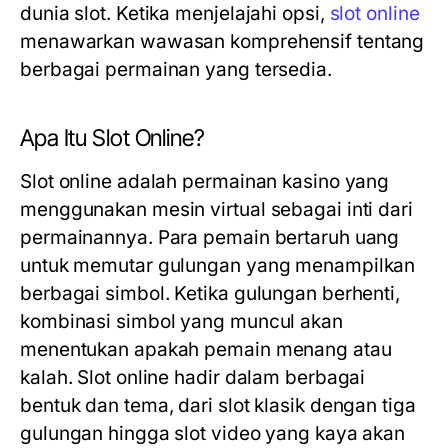
dunia slot. Ketika menjelajahi opsi,
slot online
menawarkan wawasan komprehensif tentang
berbagai permainan yang tersedia.
Apa Itu Slot Online?
Slot online adalah permainan kasino yang
menggunakan mesin virtual sebagai inti dari
permainannya. Para pemain bertaruh uang
untuk memutar gulungan yang menampilkan
berbagai simbol. Ketika gulungan berhenti,
kombinasi simbol yang muncul akan
menentukan apakah pemain menang atau
kalah. Slot online hadir dalam berbagai
bentuk dan tema, dari slot klasik dengan tiga
gulungan hingga slot video yang kaya akan