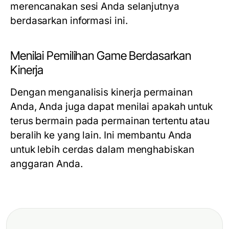
merencanakan sesi Anda selanjutnya
berdasarkan informasi ini.
Menilai Pemilihan Game Berdasarkan
Kinerja
Dengan menganalisis kinerja permainan
Anda, Anda juga dapat menilai apakah untuk
terus bermain pada permainan tertentu atau
beralih ke yang lain. Ini membantu Anda
untuk lebih cerdas dalam menghabiskan
anggaran Anda.