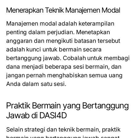
Menerapkan Teknik Manajemen Modal
Manajemen modal adalah keterampilan
penting dalam perjudian. Menetapkan
anggaran dan mengikuti batasan tersebut
adalah kunci untuk bermain secara
bertanggung jawab. Cobalah untuk membagi
dana menjadi beberapa sesi bermain, dan
jangan pernah menghabiskan semua uang
Anda dalam satu sesi.
Praktik Bermain yang Bertanggung
Jawab di DASI4D
Selain strategi dan teknik bermain, praktik