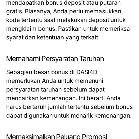
mendapatkan bonus deposit atau putaran
gratis. Biasanya, Anda perlu memasukkan
kode tertentu saat melakukan deposit untuk
mengklaim bonus. Pastikan untuk memeriksa
syarat dan ketentuan yang terkait.
Memahami Persyaratan Taruhan
Sebagian besar bonus di DASI4D
memerlukan Anda untuk memenuhi
persyaratan taruhan sebelum dapat
mencairkan kemenangan. Ini berarti Anda
harus bertaruh jumlah tertentu sebelum bonus
dapat digunakan untuk menarik kemenangan.
Memaksimalkan Peluang Promosi