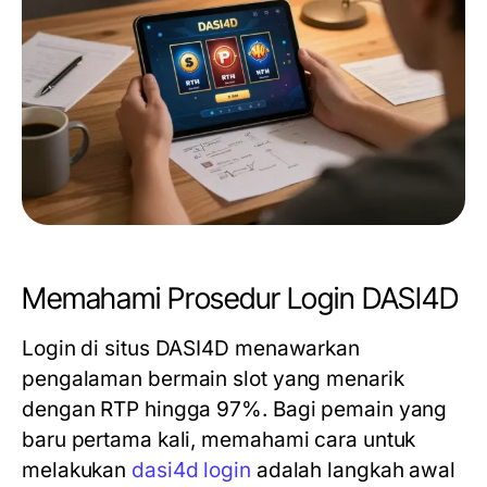
Memahami Prosedur Login DASI4D
Login di situs DASI4D menawarkan
pengalaman bermain slot yang menarik
dengan RTP hingga 97%. Bagi pemain yang
baru pertama kali, memahami cara untuk
melakukan
dasi4d login
adalah langkah awal