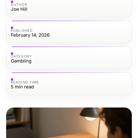
AUTHOR
Joe Hill
PUBLISHED
February 14, 2026
CATEGORY
Gambling
READING TIME
5
min read