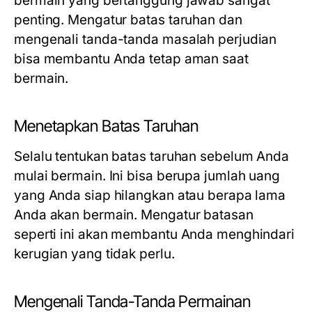
bermain yang bertanggung jawab sangat
penting. Mengatur batas taruhan dan
mengenali tanda-tanda masalah perjudian
bisa membantu Anda tetap aman saat
bermain.
Menetapkan Batas Taruhan
Selalu tentukan batas taruhan sebelum Anda
mulai bermain. Ini bisa berupa jumlah uang
yang Anda siap hilangkan atau berapa lama
Anda akan bermain. Mengatur batasan
seperti ini akan membantu Anda menghindari
kerugian yang tidak perlu.
Mengenali Tanda-Tanda Permainan