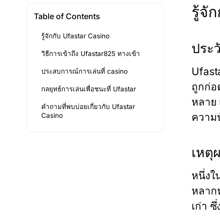
รู้จ
Table of Contents
รู้จักกับ Ufastar Casino
ประว
วิธีการเข้าถึง Ufastar825 ทางเข้า
Ufast
ประสบการณ์การเล่นที่ casino
ถูกก่อ
กลยุทธ์การเล่นเพื่อชนะที่ Ufastar
หลาย เ
คำถามที่พบบ่อยเกี่ยวกับ Ufastar
ความบั
Casino
เหตุผ
หนึ่ง
หลากห
เก่า ซ