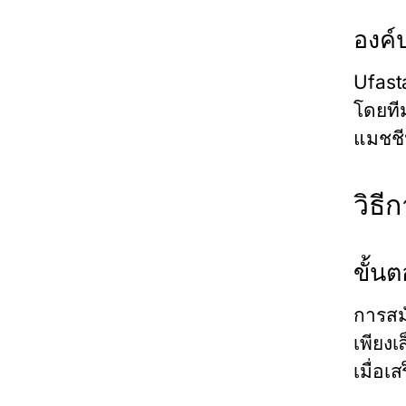
องค์
Ufast
โดยที
แมชชี
วิธี
ขั้น
การสมั
เพียงเ
เมื่อเ