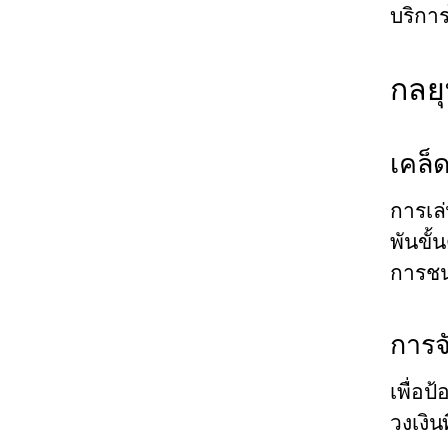
บริกา
กลยุ
เคล็
การเล่
พันขั
การช
การ
เพื่อป
วงเงิน