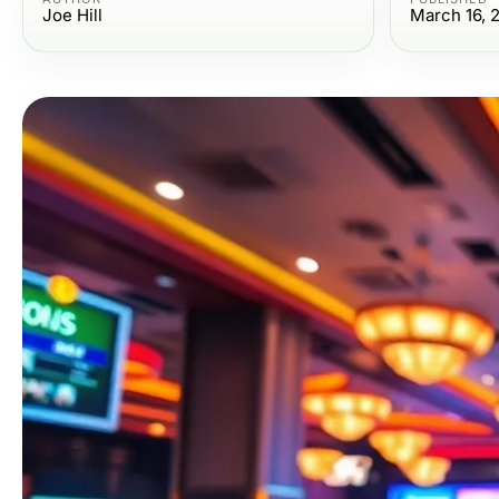
Joe Hill
March 16, 