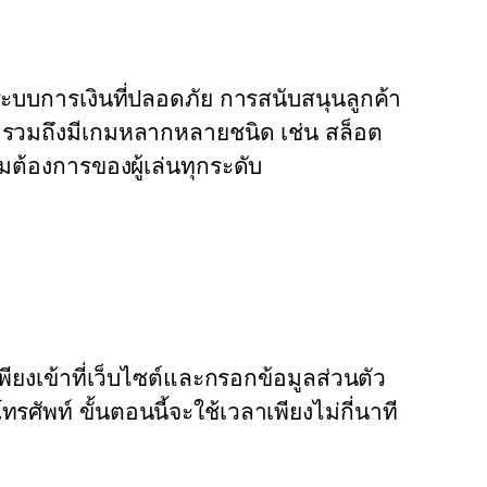
ะบบการเงินที่ปลอดภัย การสนับสนุนลูกค้า
 รวมถึงมีเกมหลากหลายชนิด เช่น สล็อต
ต้องการของผู้เล่นทุกระดับ
ียงเข้าที่เว็บไซต์และกรอกข้อมูลส่วนตัว
ศัพท์ ขั้นตอนนี้จะใช้เวลาเพียงไม่กี่นาที