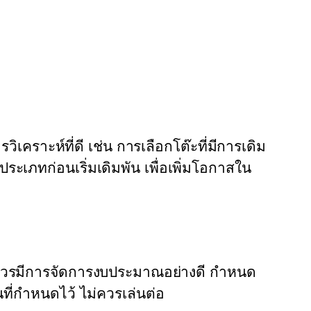
เคราะห์ที่ดี เช่น การเลือกโต๊ะที่มีการเดิม
ะเภทก่อนเริ่มเดิมพัน เพื่อเพิ่มโอกาสใน
เล่นควรมีการจัดการงบประมาณอย่างดี กำหนด
นที่กำหนดไว้ ไม่ควรเล่นต่อ