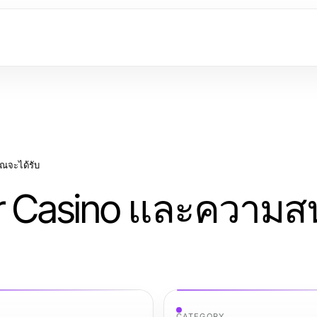
ุณจะได้รับ
tar Casino และความสนุ
CATEGORY