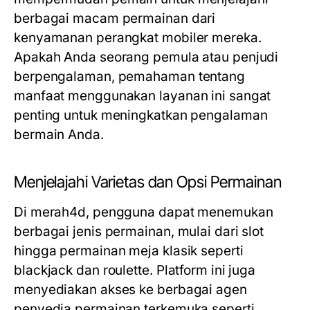
berbagai macam permainan dari
kenyamanan perangkat mobiler mereka.
Apakah Anda seorang pemula atau penjudi
berpengalaman, pemahaman tentang
manfaat menggunakan layanan ini sangat
penting untuk meningkatkan pengalaman
bermain Anda.
Menjelajahi Varietas dan Opsi Permainan
Di merah4d, pengguna dapat menemukan
berbagai jenis permainan, mulai dari slot
hingga permainan meja klasik seperti
blackjack dan roulette. Platform ini juga
menyediakan akses ke berbagai agen
penyedia permainan terkemuka seperti