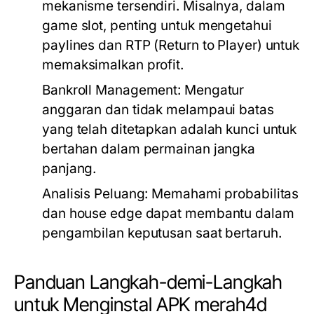
mekanisme tersendiri. Misalnya, dalam
game slot, penting untuk mengetahui
paylines dan RTP (Return to Player) untuk
memaksimalkan profit.
Bankroll Management:
Mengatur
anggaran dan tidak melampaui batas
yang telah ditetapkan adalah kunci untuk
bertahan dalam permainan jangka
panjang.
Analisis Peluang:
Memahami probabilitas
dan house edge dapat membantu dalam
pengambilan keputusan saat bertaruh.
Panduan Langkah-demi-Langkah
untuk Menginstal APK merah4d