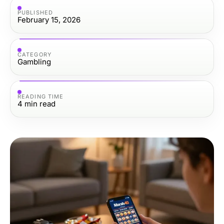
PUBLISHED
February 15, 2026
CATEGORY
Gambling
READING TIME
4
min read