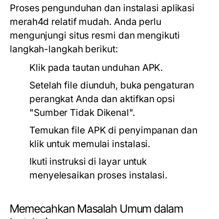
Proses pengunduhan dan instalasi aplikasi
merah4d relatif mudah. Anda perlu
mengunjungi situs resmi dan mengikuti
langkah-langkah berikut:
Klik pada tautan unduhan APK.
Setelah file diunduh, buka pengaturan
perangkat Anda dan aktifkan opsi
"Sumber Tidak Dikenal".
Temukan file APK di penyimpanan dan
klik untuk memulai instalasi.
Ikuti instruksi di layar untuk
menyelesaikan proses instalasi.
Memecahkan Masalah Umum dalam