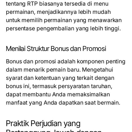
tentang RTP biasanya tersedia di menu
permainan, menjadikannya lebih mudah
untuk memilih permainan yang menawarkan
persentase pengembalian yang lebih tinggi.
Menilai Struktur Bonus dan Promosi
Bonus dan promosi adalah komponen penting
dalam menarik pemain baru. Mengetahui
syarat dan ketentuan yang terkait dengan
bonus ini, termasuk persyaratan taruhan,
dapat membantu Anda memaksimalkan
manfaat yang Anda dapatkan saat bermain.
Praktik Perjudian yang