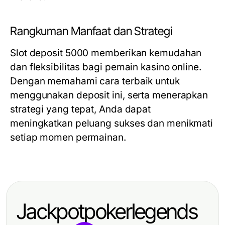
Rangkuman Manfaat dan Strategi
Slot deposit 5000 memberikan kemudahan
dan fleksibilitas bagi pemain kasino online.
Dengan memahami cara terbaik untuk
menggunakan deposit ini, serta menerapkan
strategi yang tepat, Anda dapat
meningkatkan peluang sukses dan menikmati
setiap momen permainan.
Jackpotpokerlegends