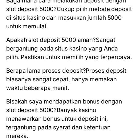
Bagaimana cara melakukan deposit dengan
slot deposit 5000?
Cukup pilih metode deposit
di situs kasino dan masukkan jumlah 5000
untuk memulai.
Apakah slot deposit 5000 aman?
Sangat
bergantung pada situs kasino yang Anda
pilih. Pastikan untuk memilih yang terpercaya.
Berapa lama proses deposit?
Proses deposit
biasanya sangat cepat, hanya memakan
waktu beberapa menit.
Bisakah saya mendapatkan bonus dengan
slot deposit 5000?
Banyak kasino
menawarkan bonus untuk deposit ini,
tergantung pada syarat dan ketentuan
mereka.