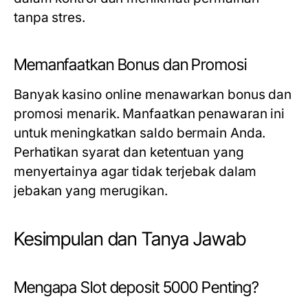
tanpa stres.
Memanfaatkan Bonus dan Promosi
Banyak kasino online menawarkan bonus dan
promosi menarik. Manfaatkan penawaran ini
untuk meningkatkan saldo bermain Anda.
Perhatikan syarat dan ketentuan yang
menyertainya agar tidak terjebak dalam
jebakan yang merugikan.
Kesimpulan dan Tanya Jawab
Mengapa Slot deposit 5000 Penting?