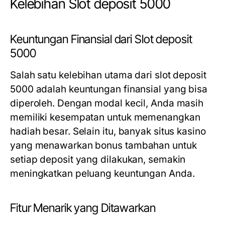
Kelebihan Slot deposit 5000
Keuntungan Finansial dari Slot deposit
5000
Salah satu kelebihan utama dari slot deposit
5000 adalah keuntungan finansial yang bisa
diperoleh. Dengan modal kecil, Anda masih
memiliki kesempatan untuk memenangkan
hadiah besar. Selain itu, banyak situs kasino
yang menawarkan bonus tambahan untuk
setiap deposit yang dilakukan, semakin
meningkatkan peluang keuntungan Anda.
Fitur Menarik yang Ditawarkan