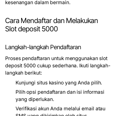
kesenangan dalam bermain.
Cara Mendaftar dan Melakukan
Slot deposit 5000
Langkah-langkah Pendaftaran
Proses pendaftaran untuk menggunakan slot
deposit 5000 cukup sederhana. Ikuti langkah-
langkah berikut:
Kunjungi situs kasino yang Anda pilih.
Pilih opsi pendaftaran dan isi informasi
yang diperlukan.
Verifikasi akun Anda melalui email atau
SMS yang dikirimkan oleh situs.