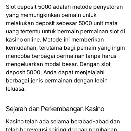
Slot deposit 5000 adalah metode penyetoran
yang memungkinkan pemain untuk
melakukan deposit sebesar 5000 unit mata
uang tertentu untuk bermain permainan slot di
kasino online. Metode ini memberikan
kemudahan, terutama bagi pemain yang ingin
mencoba berbagai permainan tanpa harus
mengeluarkan modal besar. Dengan slot
deposit 5000, Anda dapat menjelajahi
berbagai jenis permainan dengan lebih
leluasa.
Sejarah dan Perkembangan Kasino
Kasino telah ada selama berabad-abad dan
telah berevolusi seiring dengan perubahan