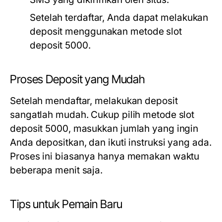
Setelah terdaftar, Anda dapat melakukan
deposit menggunakan metode slot
deposit 5000.
Proses Deposit yang Mudah
Setelah mendaftar, melakukan deposit
sangatlah mudah. Cukup pilih metode slot
deposit 5000, masukkan jumlah yang ingin
Anda depositkan, dan ikuti instruksi yang ada.
Proses ini biasanya hanya memakan waktu
beberapa menit saja.
Tips untuk Pemain Baru