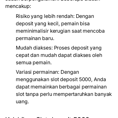
mencakup:
Risiko yang lebih rendah:
Dengan
deposit yang kecil, pemain bisa
meminimalisir kerugian saat mencoba
permainan baru.
Mudah diakses:
Proses deposit yang
cepat dan mudah dapat diakses oleh
semua pemain.
Variasi permainan:
Dengan
menggunakan slot deposit 5000, Anda
dapat memainkan berbagai permainan
slot tanpa perlu mempertaruhkan banyak
uang.