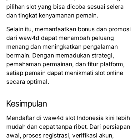
pilihan slot yang bisa dicoba sesuai selera
dan tingkat kenyamanan pemain.
Selain itu, memanfaatkan bonus dan promosi
dari
waw4d
dapat menambah peluang
menang dan meningkatkan pengalaman
bermain. Dengan memadukan strategi,
pemahaman permainan, dan fitur platform,
setiap pemain dapat menikmati slot online
secara optimal.
Kesimpulan
Mendaftar di
waw4d
slot Indonesia kini lebih
mudah dan cepat tanpa ribet. Dari persiapan
awal, proses registrasi, verifikasi akun,