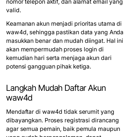
nomor telepon aktif, dan alamat email yang
valid.
Keamanan akun menjadi prioritas utama di
waw4d
, sehingga pastikan data yang Anda
masukkan benar dan mudah diingat. Hal ini
akan mempermudah proses login di
kemudian hari serta menjaga akun dari
potensi gangguan pihak ketiga.
Langkah Mudah Daftar Akun
waw4d
Mendaftar di
waw4d
tidak serumit yang
dibayangkan. Proses registrasi dirancang
agar semua pemain, baik pemula maupun