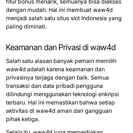
fitur bonus menarik, semuanya bisa diakses
dengan mudah. Hal ini membuat
waw4d
menjadi salah satu situs slot Indonesia yang
paling diminati.
Keamanan dan Privasi di waw4d
Salah satu alasan banyak pemain memilih
waw4d
adalah karena keamanan dan
privasinya terjaga dengan baik. Semua
transaksi dan data pribadi pengguna
dilindungi menggunakan teknologi enkripsi
terbaru. Hal ini memastikan bahwa setiap
aktivitas di
waw4d
aman dari gangguan
pihak ketiga.
Selain itu,
waw4d
juga menyediakan