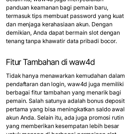
panduan keamanan bagi pemain baru,
termasuk tips membuat password yang kuat
dan menjaga kerahasiaan akun. Dengan
demikian, Anda dapat bermain slot dengan
tenang tanpa khawatir data pribadi bocor.
Fitur Tambahan di waw4d
Tidak hanya menawarkan kemudahan dalam
pendaftaran dan login,
waw4d
juga memiliki
berbagai fitur tambahan yang menarik bagi
pemain. Salah satunya adalah bonus deposit
pertama yang bisa meningkatkan saldo awal
akun Anda. Selain itu, ada juga promosi rutin
yang memberikan kesempatan lebih besar